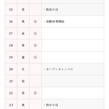
15
月
・敬老の日
16
火
①
・後期授業開始
17
水
①
18
木
①
19
金
①
20
土
・オープンキャンパス
21
日
22
月
①
23
火
・秋分の日