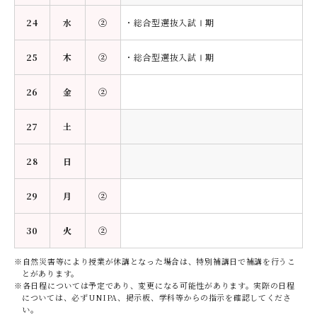
24
水
②
・総合型選抜入試Ⅰ期
25
木
②
・総合型選抜入試Ⅰ期
26
金
②
27
土
28
日
29
月
②
30
火
②
※自然災害等により授業が休講となった場合は、特別補講日で補講を行うこ
とがあります。
※各日程については予定であり、変更になる可能性があります。実際の日程
については、必ずUNIPA、掲示板、学科等からの指示を確認してくださ
い。