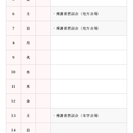
6
土
・保護者懇談会（地方会場）
7
日
・保護者懇談会（地方会場）
8
月
9
火
10
水
11
木
12
金
13
土
・保護者懇談会（本学会場）
14
日