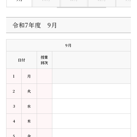
デジタルパンフレット
就職なんでも相談窓口
WEB相談会
九州女子大学大学院
公式SNS
対象者別
大学見学
令和7年度 9月
人間科学研究科
情報公開
就職状況
進路相談会案内
人間科学専攻（修士課程）
国際交流
出前授業（高校生向け）
9月
教員検索
地域教育実践研究センター
よくある質問
授業
日付
回次
大規模災害により被災した本入学への特別措置
1
月
2
火
3
水
4
木
5
金