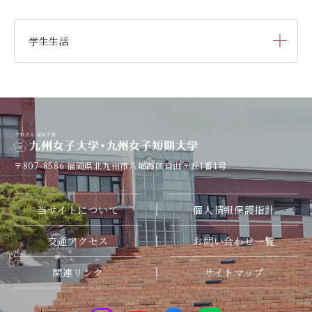
学生生活
キャンパスカレンダー
学納金
〒807-8586
福岡県北九州市八幡西区自由ケ丘1番1号
奨学金
当サイトについて
個人情報保護指針
寮・一人暮らし
交通アクセス
お問い合わせ一覧
学友会（サークル紹介）
関連リンク
サイトマップ
オープンキャンパス