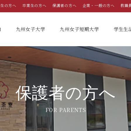
学生の方へ
卒業生の方へ
保護者の方へ
企業・一般の方へ
教職
内
九州女子大学
九州女子短期大学
学⽣⽣
総合案内
学部・学科
学部・学科
学生生活
就職情報
入試情報
学長メッセージ
九州女子大学
九州女子短期大学
キャンパスカレンダー
就職活動年間スケジュール
入学試験要項・提出書類
保護者の方へ
家政学部
子ども健康学科
教育理念・学則
奨学金
就職・キャリア支援
出願方法
生活デザイン学科
幼稚園教諭養成課程
FOR PARENTS
栄養学科［管理栄養士課程］
養護教諭養成課程
沿革
学友会（サークル紹介）
免許・資格一覧
入学定員・選抜区分別募集定員