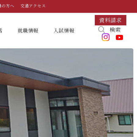
員の方へ
交通アクセス
資料請求
検索
活
就職情報
⼊試情報
キャンパスマップ・施設紹介
学納金
就職対策講座・ガイダンス
入試日程・科目
組織・教員数・学生数
寮・一人暮らし
就職に強いKYUJO
デジタルパンフレット
学歌
大学イベント
K-CIP
入学試験問題