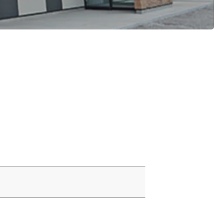
デジタルパンフレット
就職なんでも相談窓口
WEB相談会
攻）
情報公開
就職状況
進路相談会案内
地域教育実践研究センター
よくある質問