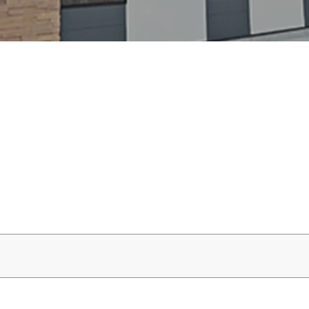
人間科学部
専攻科
採用情報
学生サポート
北九州市の企業情報・求人情報
オープンキャンパス
児童・幼児教育学科（旧 人間発達学科 人間発達学専
子ども健康学専攻
心理・文化学科（旧 人間発達学科 人間基礎学専攻）
公式SNS
対象者別
大学見学
教員検索
九州女子大学大学院
国際交流
出前授業（高校生向け）
人間科学研究科
大規模災害により被災した本入学への特別措置
人間科学専攻（修士課程）
教員検索