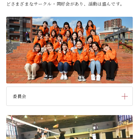
どさまざまなサークル・同好会があり、活動は盛んです。
デジタルパンフレット
就職なんでも相談窓口
WEB相談会
九州女子大学大学院
公式SNS
対象者別
大学見学
人間科学研究科
情報公開
就職状況
進路相談会案内
人間科学専攻（修士課程）
国際交流
出前授業（高校生向け）
教員検索
地域教育実践研究センター
よくある質問
大規模災害により被災した本入学への特別措置
委員会
総務委員会
大学祭実行委員会