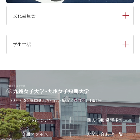
バドミントン部
文化委員会
アダプテッド・スポーツ
研究部
吹奏楽部
学生生活
陸上競技部
書道部
キャンパスカレンダー
低山登山サークル
演劇部
学納金
水泳部
表千家茶道部
〒807-8586
福岡県北九州市八幡西区自由ケ丘1番1号
奨学金
裏千家茶道部
当サイトについて
個人情報保護指針
寮・一人暮らし
華道部
交通アクセス
お問い合わせ一覧
学友会（サークル紹介）