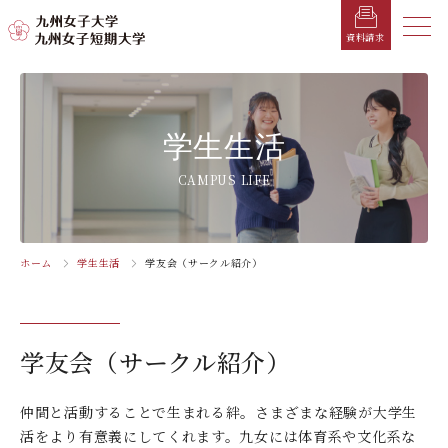
メニ
資料請求
メ
ニ
ュ
受験生の方へ
総合案内
学部・学科
学部・学科
学生生活
就職情報
入試情報
学生生活
ー
を
在学生の方へ
学長メッセージ
九州女子大学
九州女子短期大学
キャンパスカレンダー
就職活動年間スケジュール
入学試験要項・提出書類
CAMPUS LIFE
閉
じ
卒業生の方へ
キャンパスマップ・施設紹介
学納金
就職対策講座・ガイダンス
入試日程・科目
家政学部
子ども健康学科
る
生活デザイン学科
幼稚園教諭養成課程
保護者の方へ
教育理念・学則
奨学金
就職・キャリア支援
出願方法
ホーム
学生生活
学友会（サークル紹介）
交通アクセス
栄養学科［管理栄養士課程］
養護教諭養成課程
お問い合わせ
資料請求
企業・一般の方へ
組織・教員数・学生数
寮・一人暮らし
就職に強いKYUJO
デジタルパンフレット
施設・設備360°ストリートビュー
人間科学部
専攻科
教職員の方へ
沿革
学友会（サークル紹介）
免許・資格一覧
入学定員・選抜区分別募集定員
学友会（サークル紹介）
児童・幼児教育学科（旧 人間発達学科 人間発達
子ども健康学専攻
学専攻）
教員検索
学歌
大学イベント
K-CIP
入学試験問題
教員検索
仲間と活動することで生まれる絆。さまざまな経験が大学生
心理・文化学科（旧 人間発達学科 人間基礎学専
お知らせ
採用情報
学生サポート
北九州市の企業情報・求人情報
オープンキャンパス
活をより有意義にしてくれます。九女には体育系や文化系な
攻）