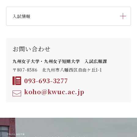
入試情報
入学試験要項・提出書類
お問い合わせ
入試日程・科目
九州女子大学・九州女子短期大学 入試広報課
〒807-8586 北九州市八幡西区自由ケ丘1-1
出願方法
093-693-3277
koho@kwuc.ac.jp
デジタルパンフレット
入学定員・選抜区分別募集定員
入学試験問題