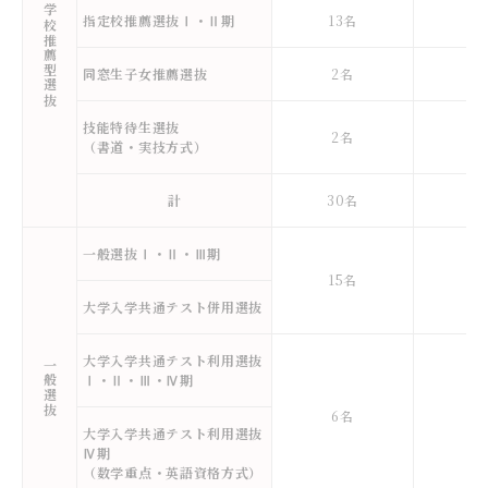
学校推薦型選抜
指定校推薦選抜Ⅰ・Ⅱ期
13名
1
同窓生子女推薦選抜
2名
2
技能特待生選抜
2名
2
（書道・実技方式）
計
30名
4
一般選抜Ⅰ・Ⅱ・Ⅲ期
15名
2
大学入学共通テスト併用選抜
大学入学共通テスト利用選抜
一般選抜
Ⅰ・Ⅱ・Ⅲ・Ⅳ期
6名
1
大学入学共通テスト利用選抜
Ⅳ期
（数学重点・英語資格方式）