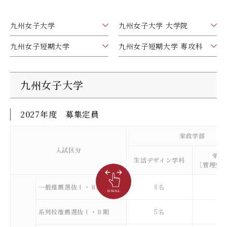
デジタルパンフレット
就職なんでも相談窓口
WEB相談会
九州女子大学大学院
九州女子大学
九州女子大学 大学院
公式SNS
対象者別
大学見学
人間科学研究科
九州女子短期大学
九州女子短期大学 専攻科
情報公開
就職状況
進路相談会案内
人間科学専攻（修士課程）
国際交流
出前授業（高校生向け）
教員検索
九州女子大学
地域教育実践研究センター
よくある質問
2027年度 募集定員
大規模災害により被災した本入学への特別措置
家政学部
入試区分
栄養
生活デザイン学科
［管理栄
一般推薦選抜Ⅰ・Ⅱ期
8名
1
系列校推薦選抜Ⅰ・Ⅱ期
5名
1