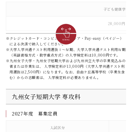
子ども健康学科
28,000円
※クレジットカード・コンビニエンスストア・Pay-easy（ペイジー）
による決済で納入してください。
※大学入学共通テスト利用選抜Ⅰ～Ⅳ期、大学入学共通テスト利用Ⅳ期
（英語資格方式・数学重点方式）の入学検定料は10,000円です。
※九州女子大学・九州女子短期大学および九州共立大学の卒業見込みの
者または卒業生は、 入学検定料が13,000円（大学入学共通テスト利
用選抜は2,500円）になります。なお、自由ケ丘高等学校（卒業生含
む）からの志願者は、 入学検定料が必要ありません。
九州女子短期大学 専攻科
2027年度 募集定員
入試区分