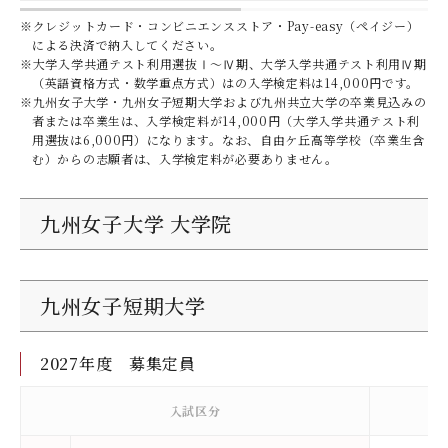
※クレジットカード・コンビニエンスストア・Pay-easy（ペイジー）
による決済で納入してください。
※大学入学共通テスト利用選抜Ⅰ～Ⅳ期、大学入学共通テスト利用Ⅳ期
（英語資格方式・数学重点方式）はの入学検定料は14,000円です。
※九州女子大学・九州女子短期大学および九州共立大学の卒業見込みの
者または卒業生は、入学検定料が14,000円（大学入学共通テスト利
用選抜は6,000円）になります。なお、自由ケ丘高等学校（卒業生含
む）からの志願者は、入学検定料が必要ありません。
九州女子大学 大学院
九州女子短期大学
2027年度 募集定員
入試区分