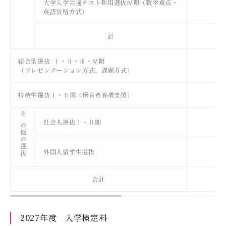
大学入学共通テスト利用選抜Ⅳ期（数学重点・
英語資格方式）
計
総合型選抜 Ⅰ・Ⅱ・Ⅲ・Ⅳ期
（プレゼンテーション方式、課題方式）
特待生選抜Ⅰ・Ⅱ期（保育者養成支援）
その他の選抜
社会人選抜Ⅰ・Ⅱ期
外国人留学生選抜
合計
2027年度 入学検定料