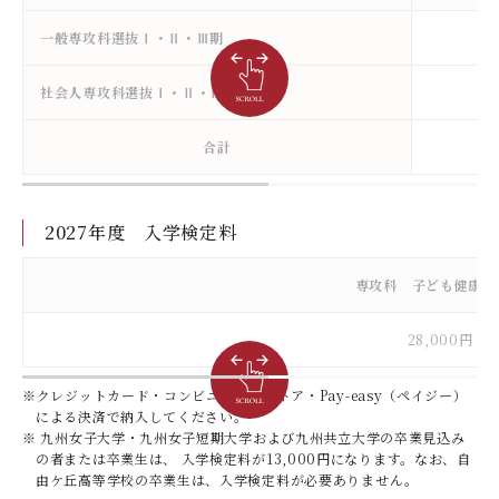
一般専攻科選抜Ⅰ・Ⅱ・Ⅲ期
社会人専攻科選抜Ⅰ・Ⅱ・Ⅲ期
合計
2027年度 入学検定料
専攻科 子ども健康学
28,000円
※クレジットカード・コンビニエンスストア・Pay-easy（ペイジー）
による決済で納入してください。
※ 九州女子大学・九州女子短期大学および九州共立大学の卒業見込み
の者または卒業生は、 入学検定料が13,000円になります。なお、自
由ケ丘高等学校の卒業生は、入学検定料が必要ありません。