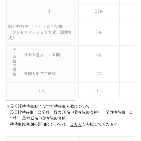
計
21名
3
総合型選抜 Ⅰ・Ⅱ・Ⅲ・Ⅳ期
（プレゼンテーション方式、課題方
5名
5
式）
その他の選抜
社会人選抜Ⅰ・Ⅱ期
2名
2
外国人留学生選抜
2名
2
合計
60名
9
※K-CIP特待生および学力特待生人数について
K-CIP特待生…全学科 最大30名（B特待生換算）、学力特待生…全
学科 最大12名（B特待生換算）
特待生減免額の詳細については、
こちら
を参照してください。