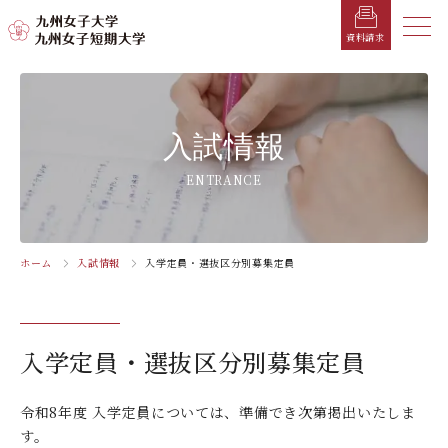
メニ
資料請求
メ
ニ
ュ
受験生の方へ
総合案内
学部・学科
学部・学科
学生生活
就職情報
入試情報
入試情報
ー
を
在学生の方へ
学長メッセージ
九州女子大学
九州女子短期大学
キャンパスカレンダー
就職活動年間スケジュール
入学試験要項・提出書類
ENTRANCE
閉
じ
卒業生の方へ
キャンパスマップ・施設紹介
学納金
就職対策講座・ガイダンス
入試日程・科目
家政学部
子ども健康学科
る
生活デザイン学科
幼稚園教諭養成課程
保護者の方へ
教育理念・学則
奨学金
就職・キャリア支援
出願方法
ホーム
入試情報
入学定員・選抜区分別募集定員
交通アクセス
栄養学科［管理栄養士課程］
養護教諭養成課程
お問い合わせ
資料請求
企業・一般の方へ
組織・教員数・学生数
寮・一人暮らし
就職に強いKYUJO
デジタルパンフレット
施設・設備360°ストリートビュー
人間科学部
専攻科
教職員の方へ
沿革
学友会（サークル紹介）
免許・資格一覧
入学定員・選抜区分別募集定員
入学定員・選抜区分別募集定員
児童・幼児教育学科（旧 人間発達学科 人間発達
子ども健康学専攻
学専攻）
教員検索
学歌
大学イベント
K-CIP
入学試験問題
教員検索
令和8年度 入学定員については、準備でき次第掲出いたしま
心理・文化学科（旧 人間発達学科 人間基礎学専
お知らせ
採用情報
学生サポート
北九州市の企業情報・求人情報
オープンキャンパス
す。
攻）