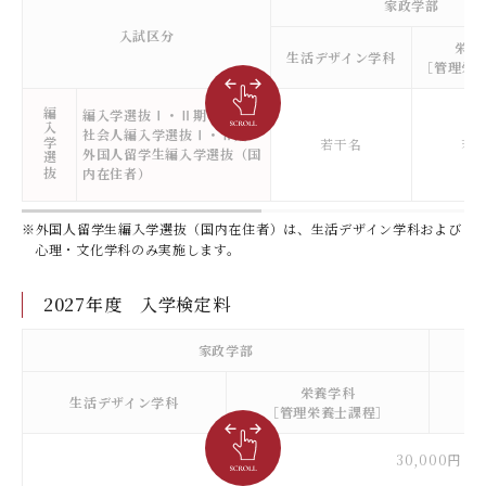
家政学部
入試区分
栄養
生活デザイン学科
［管理栄
編入学選抜
編入学選抜Ⅰ・Ⅱ期
社会人編入学選抜Ⅰ・Ⅱ期
若干名
若
外国人留学生編入学選抜（国
内在住者）
※外国人留学生編入学選抜（国内在住者）は、生活デザイン学科および
心理・文化学科のみ実施します。
2027年度 入学検定料
家政学部
栄養学科
生活デザイン学科
児
［管理栄養士課程］
30,000円