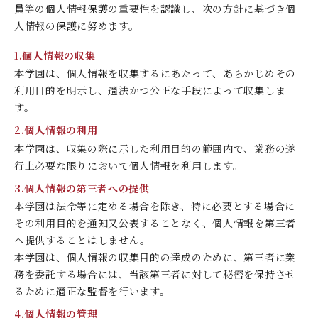
員等の個人情報保護の重要性を認識し、次の方針に基づき個
デジタルパンフレット
就職なんでも相談窓口
WEB相談会
人情報の保護に努めます。
九州女子大学大学院
公式SNS
対象者別
大学見学
1.個人情報の収集
人間科学研究科
情報公開
就職状況
進路相談会案内
本学園は、個人情報を収集するにあたって、あらかじめその
人間科学専攻（修士課程）
利用目的を明示し、適法かつ公正な手段によって収集しま
国際交流
出前授業（高校生向け）
す。
教員検索
地域教育実践研究センター
よくある質問
2.個人情報の利用
本学園は、収集の際に示した利用目的の範囲内で、業務の遂
大規模災害により被災した本入学への特別措置
行上必要な限りにおいて個人情報を利用します。
3.個人情報の第三者への提供
本学園は法令等に定める場合を除き、特に必要とする場合に
その利用目的を通知又公表することなく、個人情報を第三者
へ提供することはしません。
本学園は、個人情報の収集目的の達成のために、第三者に業
務を委託する場合には、当該第三者に対して秘密を保持させ
るために適正な監督を行います。
4.個人情報の管理