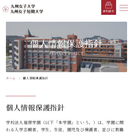
メニ
資料請求
メ
ニ
ュ
受験生の方へ
総合案内
学部・学科
学部・学科
学生生活
就職情報
入試情報
個人情報保護指針
ー
を
在学生の方へ
学長メッセージ
九州女子大学
九州女子短期大学
キャンパスカレンダー
就職活動年間スケジュール
入学試験要項・提出書類
PRIVACY POLICY
閉
じ
卒業生の方へ
キャンパスマップ・施設紹介
学納金
就職対策講座・ガイダンス
入試日程・科目
家政学部
子ども健康学科
る
生活デザイン学科（旧 人間生活学科）
幼稚園教諭養成課程
保護者の方へ
教育理念・学則
奨学金
就職・キャリア支援
出願方法
ホーム
個人情報保護指針
交通アクセス
栄養学科［管理栄養士課程］
養護教諭養成課程
お問い合わせ
資料請求
企業・一般の方へ
組織・教員数・学生数
寮・一人暮らし
就職に強いKYUJO
デジタルパンフレット
施設・設備360°ストリートビュー
人間科学部
専攻科
教職員の方へ
沿革
学友会（サークル紹介）
免許・資格一覧
入学定員・選抜区分別募集定員
個人情報保護指針
児童・幼児教育学科（旧 人間発達学科 人間発達
子ども健康学専攻
学専攻）
教員検索
学歌
大学イベント
K-CIP
入学試験問題
教員検索
学校法人福原学園（以下「本学園」という。）は、学園に関
心理・文化学科（旧 人間発達学科 人間基礎学専
お知らせ
採用情報
学生サポート
北九州市の企業情報・求人情報
オープンキャンパス
わる入学志願者、学生、生徒、園児及び保護者、並びに教職
攻）