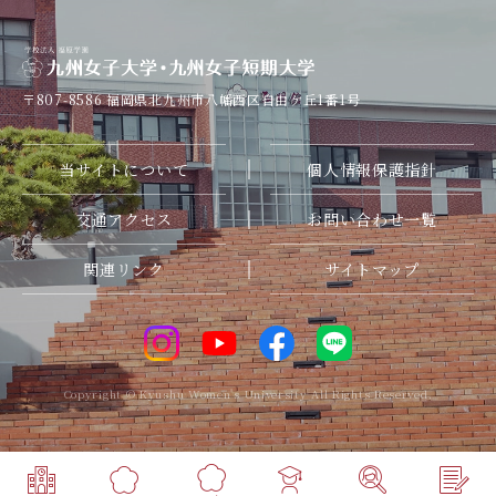
〒807-8586
福岡県北九州市八幡西区自由ケ丘1番1号
当サイトについて
個人情報保護指針
交通アクセス
お問い合わせ一覧
関連リンク
サイトマップ
Copyright © Kyushu Women's University All Rights Reserved.