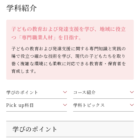
学科紹介
デジタルパンフレット
就職なんでも相談窓口
WEB相談会
九州女子大学大学院
公式SNS
対象者別
大学見学
人間科学研究科
子どもの教育および発達支援を学び、地域に役立
情報公開
就職状況
進路相談会案内
人間科学専攻（修士課程）
つ「専門職業人材」を目指す。
国際交流
出前授業（高校生向け）
子どもの教育および発達支援に関する専門知識と実践の
教員検索
場で役立つ確かな技術を学び、現代の子どもたちを取り
地域教育実践研究センター
よくある質問
巻く複雑な環境にも柔軟に対応できる教育者・保育者を
大規模災害により被災した本入学への特別措置
育成します。
学びのポイント
コース紹介
Pick up科目
学科トピックス
学びのポイント