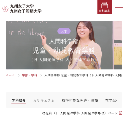
メニ
資料請求
メ
ニ
大学
ュ
受験生の方へ
総合案内
学部・学科
学部・学科
学生生活
就職情報
入試情報
人間科学部
ー
を
児童・幼児教育学科
在学生の方へ
学長メッセージ
九州女子大学
九州女子短期大学
キャンパスカレンダー
就職活動年間スケジュール
入学試験要項・提出書類
閉
（旧 人間発達学科 人間発達学専攻）
じ
卒業生の方へ
キャンパスマップ・施設紹介
学納金
就職対策講座・ガイダンス
入試日程・科目
家政学部
子ども健康学科
る
生活デザイン学科
幼稚園教諭養成課程
保護者の方へ
教育理念・学則
奨学金
就職・キャリア支援
出願方法
ホーム
学部・学科
人間科学部 児童・幼児教育学科（旧 人間発達学科 人間発達
交通アクセス
栄養学科［管理栄養士課程］
養護教諭養成課程
お問い合わせ
資料請求
企業・一般の方へ
組織・教員数・学生数
寮・一人暮らし
就職に強いKYUJO
デジタルパンフレット
施設・設備360°ストリートビュー
人間科学部
専攻科
教職員の方へ
沿革
学友会（サークル紹介）
免許・資格一覧
入学定員・選抜区分別募集定員
学科紹介
カリキュラム
取得可能な免許・資格
在学生の声
児童・幼児教育学科（旧 人間発達学科 人間発達
子ども健康学専攻
学専攻）
教員検索
学歌
大学イベント
K-CIP
入学試験問題
改組前（旧 人間発達学科 人間発達学専攻）ページ
教員検索
心理・文化学科（旧 人間発達学科 人間基礎学専
お知らせ
採用情報
学生サポート
北九州市の企業情報・求人情報
オープンキャンパス
攻）