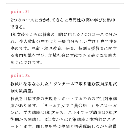
point.01
2つのコースに分かれてさらに専門性の高い学びに集中
できる。
1年次後期からは将来の目的に応じた2つのコースに分か
れ、少人数制の中でより一層自分らしい学びと専門性を
高めます。児童・幼児教育、保育、特別支援教育に関す
る専門知識を学び、地域社会に貢献できる確かな実践力
を身につけます。
point.02
教員になるなら九女！ワンチームで取り組む教員採用試
験対策講座。
教員を目指す夢の実現をサポートするための特別対策講
座があります。「チーム九女で全員合格！」をスローガ
ンに、学力講座は1年次から、スキルアップ講座は2年次
後期から開講し、3年次からは対策講座が本格的にスタ
ートします。同じ夢を持つ仲間と切磋琢磨しながら教員