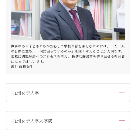
障害のある子どもたちが安心して学校生活を楽しむためには、一人一人
の目線に立ち、「何に困っているのか」を深く考えることが大切です。
柔軟に問題解決へのプロセスを考え、最適な解決策を導き出せる教育者
になってほしいです。
坂井 直樹先生
九州女子大学
家政学部
生活デザイン学科
（旧 人間生活学科）
九州女子大学大学院
家政学部
栄養学科
［管理栄養士課程］