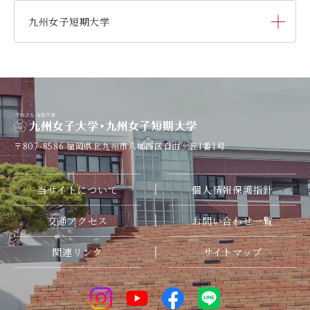
人間科学研究科
人間科学専攻（修士課程）
九州女子短期大学
人間科学部
児童・幼児教育学科
（旧 人間発達学科 人間発達
学専攻）
子ども健康学科
幼稚園教諭養成課程
人間科学部
心理・文化学科
（旧 人間発達学科 人間基礎学専
攻）
子ども健康学科
養護教諭養成課程
〒807-8586
福岡県北九州市八幡西区自由ケ丘1番1号
専攻科 子ども健康学専攻
当サイトについて
個人情報保護指針
交通アクセス
お問い合わせ一覧
関連リンク
サイトマップ