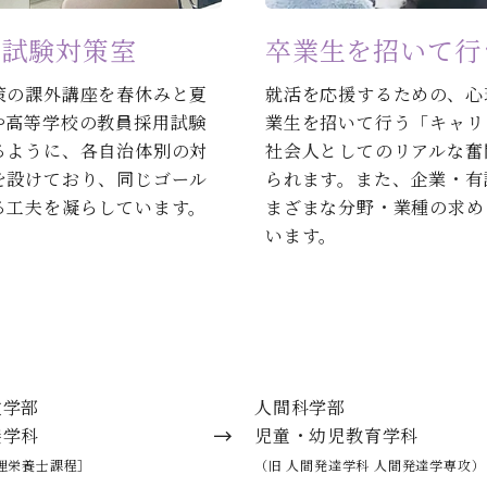
用試験対策室
卒業生を招いて行
策の課外講座を春休みと夏
就活を応援するための、心
や高等学校の教員採用試験
業生を招いて行う「キャリ
るように、各自治体別の対
社会人としてのリアルな奮
を設けており、同じゴール
られます。また、企業・有
る工夫を凝らしています。
まざまな分野・業種の求め
います。
政学部
人間科学部
養学科
児童・幼児教育学科
理栄養士課程］
（旧 人間発達学科 人間発達学専攻）