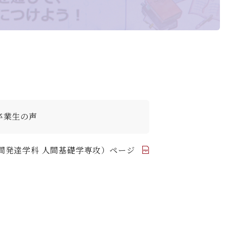
デジタルパンフレット
就職なんでも相談窓口
WEB相談会
攻）
情報公開
就職状況
進路相談会案内
地域教育実践研究センター
よくある質問
卒業生の声
間発達学科 人間基礎学専攻）ページ