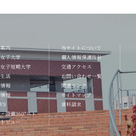
合案内
当サイトについて
州女子大学
個人情報保護指針
州女子短期大学
交通アクセス
生生活
お問い合わせ一覧
職情報
関連リンク
試情報
サイトマップ
WS
資料請求
・設備360°スト
ートビュー