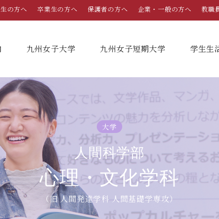
学生の方へ
卒業生の方へ
保護者の方へ
企業・一般の方へ
教職
内
九州女子大学
九州女子短期大学
学⽣⽣
総合案内
学部・学科
学部・学科
学生生活
就職情報
入試情報
大学
学長メッセージ
九州女子大学
九州女子短期大学
キャンパスカレンダー
就職活動年間スケジュール
入学試験要項・提出書類
人間科学部
家政学部
子ども健康学科
教育理念・学則
奨学金
就職・キャリア支援
出願方法
心理・文化学科
生活デザイン学科（旧 人間生活学科）
幼稚園教諭養成課程
栄養学科［管理栄養士課程］
養護教諭養成課程
沿革
学友会（サークル紹介）
免許・資格一覧
入学定員・選抜区分別募集定員
（旧 人間発達学科 人間基礎学専攻）