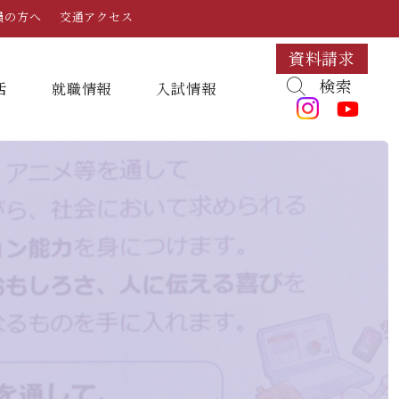
員の方へ
交通アクセス
資料請求
検索
活
就職情報
⼊試情報
キャンパスマップ・施設紹介
学納金
就職対策講座・ガイダンス
入試日程・科目
組織・教員数・学生数
寮・一人暮らし
就職に強いKYUJO
デジタルパンフレット
学歌
大学イベント
K-CIP
入学試験問題