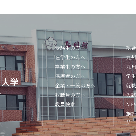
受験生の方へ
総
在学生の方へ
九
卒業生の方へ
九
保護者の方へ
学
企業・一般の方へ
就
号
教職員の方へ
入
教員検索
NE
施設
リ