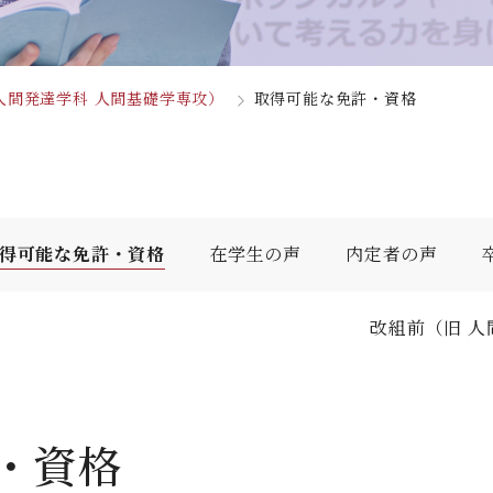
人間科学部
専攻科
採用情報
学生サポート
北九州市の企業情報・求人情報
オープンキャンパス
児童・幼児教育学科（旧 人間発達学科 人間発達学専
子ども健康学専攻
心理・文化学科（旧 人間発達学科 人間基礎学専攻）
公式SNS
対象者別
大学見学
人間発達学科 人間基礎学専攻）
取得可能な免許・資格
教員検索
九州女子大学大学院
国際交流
出前授業（高校生向け）
人間科学研究科
大規模災害により被災した本入学への特別措置
人間科学専攻（修士課程）
得可能な免許・資格
在学生の声
内定者の声
教員検索
改組前（旧 人
・資格