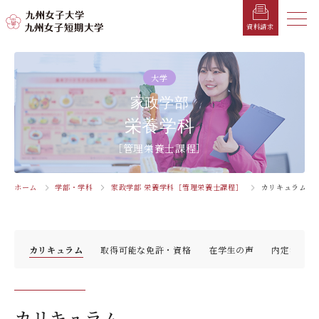
メニ
資料請求
メ
ニ
大学
ュ
受験生の方へ
総合案内
学部・学科
学部・学科
学生生活
就職情報
入試情報
家政学部
ー
を
栄養学科
在学生の方へ
学長メッセージ
九州女子大学
九州女子短期大学
キャンパスカレンダー
就職活動年間スケジュール
入学試験要項・提出書類
閉
［管理栄養士課程］
じ
卒業生の方へ
キャンパスマップ・施設紹介
学納金
就職対策講座・ガイダンス
入試日程・科目
家政学部
子ども健康学科
る
生活デザイン学科
幼稚園教諭養成課程
保護者の方へ
教育理念・学則
奨学金
就職・キャリア支援
出願方法
ホーム
学部・学科
家政学部 栄養学科［管理栄養士課程］
カリキュラム
交通アクセス
栄養学科［管理栄養士課程］
養護教諭養成課程
お問い合わせ
資料請求
企業・一般の方へ
組織・教員数・学生数
寮・一人暮らし
就職に強いKYUJO
デジタルパンフレット
施設・設備360°ストリートビュー
人間科学部
専攻科
教職員の方へ
沿革
学友会（サークル紹介）
免許・資格一覧
入学定員・選抜区分別募集定員
紹介
カリキュラム
取得可能な免許・資格
在学生の声
内定者の声
児童・幼児教育学科（旧 人間発達学科 人間発達
子ども健康学専攻
学専攻）
教員検索
学歌
大学イベント
K-CIP
入学試験問題
教員検索
心理・文化学科（旧 人間発達学科 人間基礎学専
お知らせ
採用情報
学生サポート
北九州市の企業情報・求人情報
オープンキャンパス
攻）
カリキュラム