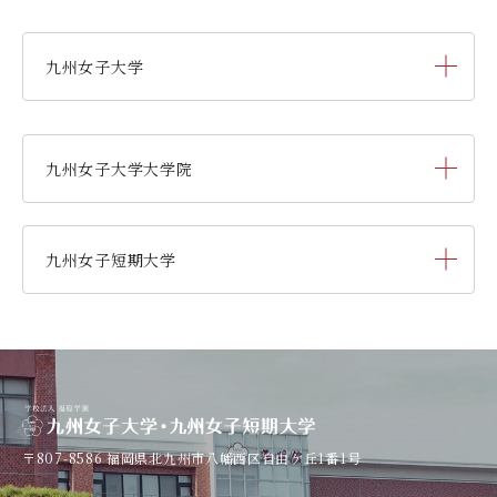
九州女子大学
家政学部
生活デザイン学科
（旧 人間生活学科）
九州女子大学大学院
家政学部
栄養学科
［管理栄養士課程］
人間科学研究科
人間科学専攻（修士課程）
九州女子短期大学
人間科学部
児童・幼児教育学科
（旧 人間発達学科 人間発達
学専攻）
子ども健康学科
幼稚園教諭養成課程
人間科学部
心理・文化学科
（旧 人間発達学科 人間基礎学専
攻）
子ども健康学科
養護教諭養成課程
〒807-8586
福岡県北九州市八幡西区自由ケ丘1番1号
専攻科 子ども健康学専攻