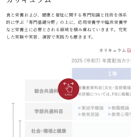
デジタルパンフレット
就職なんでも相談窓口
WEB相談会
九州女子大学大学院
食と栄養および、健康と福祉に関する専門知識と技術を体系
公式SNS
対象者別
大学見学
的に学ぶ「専門基礎分野」の上に、応用栄養学や臨床栄養学
人間科学研究科
など栄養士に必要とされる領域を積み重ねていきます。充実
情報公開
就職状況
進路相談会案内
人間科学専攻（修士課程）
した実験や実習、演習で実践力も磨きます。
国際交流
出前授業（高校生向け）
教員検索
カリキュラム
地域教育実践研究センター
よくある質問
大規模災害により被災した本入学への特別措置