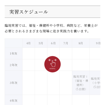
管理栄養士を志し、社会人入試制度で九女に入学しまし
た。社会人入試制度なら学費が3分の2免除になるのが大
実習スケジュール
きなメリットに。大量調理や給食管理などの実践的な授
業を通して、現場で必要な力を着実に身につけ、地域の
健康管理に携わる専門家になることが目標です。
臨地実習では、福祉・保健所や小学校、病院など、栄養士が
必要とされるさまざまな現場に赴き実践力を養います。
私をキュウジョウショウさせた九女の学び
イングリッシュワークショップを通し、英会話は伝
4月
5月
6月
7月
8月
9月
えようとする姿勢が大切なのだと実感。英語力に加
え、挑戦する向上心も培いました。
1年次
2年次
My Timetable
（2年次後期）
月
火
水
臨地実習Ⅰ
臨地実習
（福祉・保
3年次
（小学校
1
伝わる文章力
給食管理
健所）
（5日間
（5日間）
2
キャリア基礎演習Ⅱ
給食管理
4年次