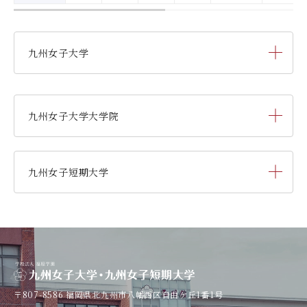
3
食品学実験
日本語表現法Ⅱ
病態生理
英語コミュニ
4
食品学実験
臨床栄養
九州女子大学
ケーションⅡ
スキルアップ講座L
5
家政学部
生活デザイン学科
（旧 人間生活学科）
（管理栄養士Ⅱ）
九州女子大学大学院
家政学部
栄養学科
［管理栄養士課程］
人間科学研究科
人間科学専攻（修士課程）
九州女子短期大学
人間科学部
児童・幼児教育学科
（旧 人間発達学科 人間発達
学専攻）
子ども健康学科
幼稚園教諭養成課程
人間科学部
心理・文化学科
（旧 人間発達学科 人間基礎学専
攻）
子ども健康学科
養護教諭養成課程
〒807-8586
福岡県北九州市八幡西区自由ケ丘1番1号
専攻科 子ども健康学専攻