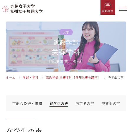
メニ
資料請求
メ
ニ
大学
ュ
受験生の方へ
総合案内
学部・学科
学部・学科
学生生活
就職情報
入試情報
家政学部
ー
を
栄養学科
在学生の方へ
学長メッセージ
九州女子大学
九州女子短期大学
キャンパスカレンダー
就職活動年間スケジュール
入学試験要項・提出書類
閉
［管理栄養士課程］
じ
卒業生の方へ
キャンパスマップ・施設紹介
学納金
就職対策講座・ガイダンス
入試日程・科目
家政学部
子ども健康学科
る
生活デザイン学科
幼稚園教諭養成課程
保護者の方へ
教育理念・学則
奨学金
就職・キャリア支援
出願方法
ホーム
学部・学科
家政学部 栄養学科［管理栄養士課程］
在学生の声
交通アクセス
栄養学科［管理栄養士課程］
養護教諭養成課程
お問い合わせ
資料請求
企業・一般の方へ
組織・教員数・学生数
寮・一人暮らし
就職に強いKYUJO
デジタルパンフレット
施設・設備360°ストリートビュー
人間科学部
専攻科
教職員の方へ
沿革
学友会（サークル紹介）
免許・資格一覧
入学定員・選抜区分別募集定員
取得可能な免許・資格
在学生の声
内定者の声
卒業生の声
児童・幼児教育学科（旧 人間発達学科 人間発達
子ども健康学専攻
学専攻）
教員検索
学歌
大学イベント
K-CIP
入学試験問題
教員検索
心理・文化学科（旧 人間発達学科 人間基礎学専
お知らせ
採用情報
学生サポート
北九州市の企業情報・求人情報
オープンキャンパス
攻）
在学生の声