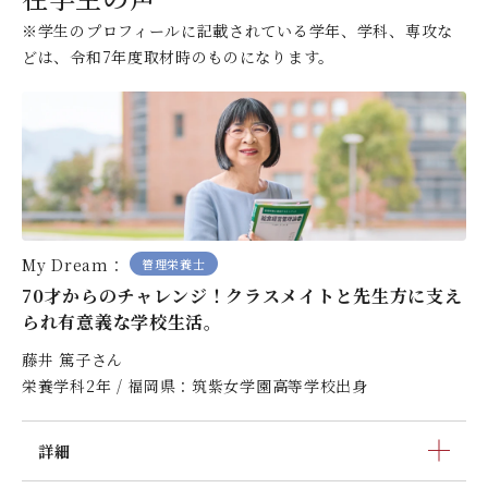
デジタルパンフレット
就職なんでも相談窓口
WEB相談会
※学生のプロフィールに記載されている学年、学科、専攻な
九州女子大学大学院
どは、令和7年度取材時のものになります。
公式SNS
対象者別
大学見学
人間科学研究科
情報公開
就職状況
進路相談会案内
人間科学専攻（修士課程）
国際交流
出前授業（高校生向け）
教員検索
地域教育実践研究センター
よくある質問
大規模災害により被災した本入学への特別措置
My Dream：
管理栄養士
70才からのチャレンジ！クラスメイトと先生方に支え
られ有意義な学校生活。
藤井 篤子さん
栄養学科2年 / 福岡県：筑紫女学園高等学校出身
詳細