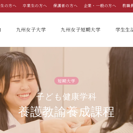
学生の方へ
卒業生の方へ
保護者の方へ
企業・一般の方へ
教職
内
九州女子大学
九州女子短期大学
学⽣⽣
総合案内
学部・学科
学部・学科
学生生活
就職情報
入試情報
短期大学
学長メッセージ
九州女子大学
九州女子短期大学
キャンパスカレンダー
就職活動年間スケジュール
入学試験要項・提出書類
子ども健康学科
家政学部
子ども健康学科
教育理念・学則
奨学金
就職・キャリア支援
出願方法
生活デザイン学科
幼稚園教諭養成課程
養護教諭養成課程
栄養学科［管理栄養士課程］
養護教諭養成課程
沿革
学友会（サークル紹介）
免許・資格一覧
入学定員・選抜区分別募集定員