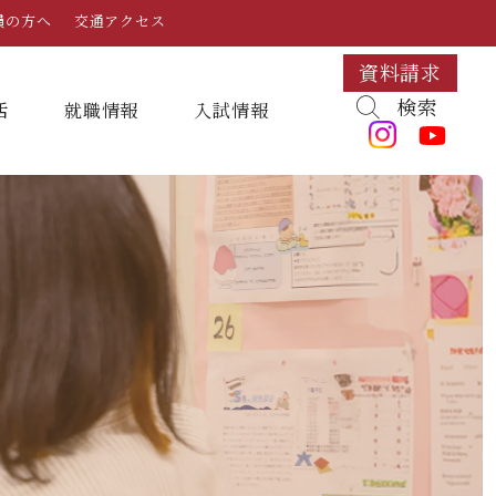
員の方へ
交通アクセス
資料請求
検索
活
就職情報
⼊試情報
キャンパスマップ・施設紹介
学納金
就職対策講座・ガイダンス
入試日程・科目
組織・教員数・学生数
寮・一人暮らし
就職に強いKYUJO
デジタルパンフレット
学歌
大学イベント
K-CIP
入学試験問題