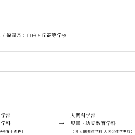
 / 福岡県：自由ヶ丘高等学校
ていただけるクラス担任制のサポートが、心の大きな支えで
めることができ、自分の働く軸を見つめ直すきっかけになり
支援を実践していきます。
政学部
人間科学部
養学科
児童・幼児教育学科
実習先を決めるとき、就職を視野に入れている園を選んだ。
理栄養士課程］
（旧 人間発達学科 人間発達学専攻）