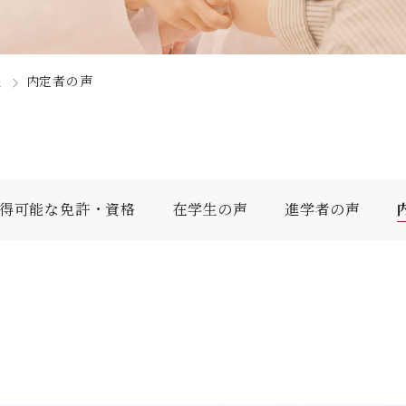
人間科学部
専攻科
採用情報
学生サポート
北九州市の企業情報・求人情報
オープンキャンパス
児童・幼児教育学科（旧 人間発達学科 人間発達学専
子ども健康学専攻
心理・文化学科（旧 人間発達学科 人間基礎学専攻）
公式SNS
対象者別
大学見学
程
内定者の声
教員検索
九州女子大学大学院
国際交流
出前授業（高校生向け）
人間科学研究科
大規模災害により被災した本入学への特別措置
人間科学専攻（修士課程）
得可能な免許・資格
在学生の声
進学者の声
教員検索