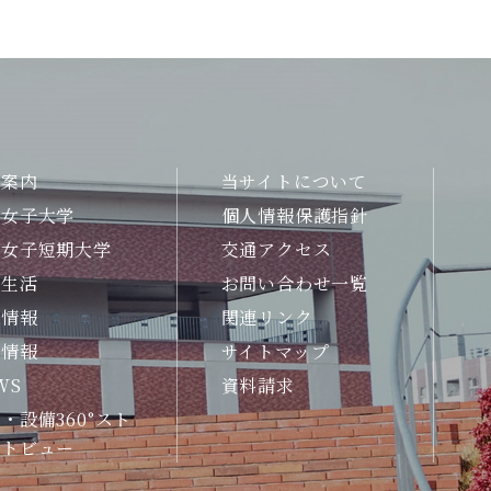
合案内
当サイトについて
州女子大学
個人情報保護指針
州女子短期大学
交通アクセス
生生活
お問い合わせ一覧
職情報
関連リンク
試情報
サイトマップ
WS
資料請求
・設備360°スト
ートビュー