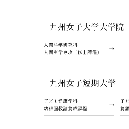
子育てサ
夏休み期
九州女子大学大学院
「子育て
2年次
を深める
人間科学研究科
子育てサ
人間科学専攻（修士課程）
人として
取得した免許・資格：
保育士
九州女子短期大学
子ども健康学科
子
幼稚園教諭養成課程
養