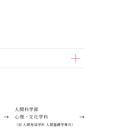
した。実習では就職を視野に入れた
ました。就職後は、障害のある方は
人間科学部
心理・文化学科
（旧 人間発達学科 人間基礎学専攻）