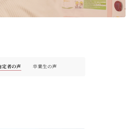
デジタルパンフレット
就職なんでも相談窓口
WEB相談会
攻）
情報公開
就職状況
進路相談会案内
地域教育実践研究センター
よくある質問
内定者の声
卒業生の声