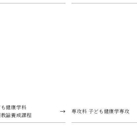
ロンに参加し、リアルな現場を経験。活動を通して子どもや
間を利用して、就職を考えている企業に伺った。
支援演習」では、保育者としての知識だけではなく、人とし
ことができた。
ロンがスムーズに進行できるようにメンバーから意見を集め
必要なスキルが身についた。
幼稚園教諭二種免許状
ども健康学科
専攻科 子ども健康学専攻
護教諭養成課程