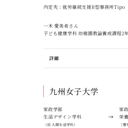
内定先：就労継続支援B型事務所Tipo
一木 愛美希さん
子ども健康学科 幼稚園教諭養成課程2年
詳細
丁寧に面接練習や履歴書の添削をし
園を訪れ、現場の雰囲気を直接確か
安心して生活できるよう、寄り添う
九州女子大学
Road to Success
家政学部
家
生活デザイン学科
栄
2年次の
（旧 人間生活学科）
1年次
［管