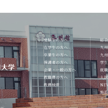
受験生の方へ
総
在学生の方へ
九
卒業生の方へ
九
保護者の方へ
学
企業・一般の方へ
就
号
教職員の方へ
入
教員検索
NE
施設
リ