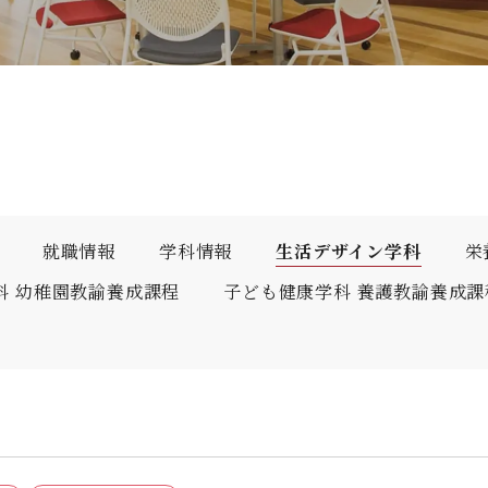
人間科学部
専攻科
採用情報
学生サポート
北九州市の企業情報・求人情報
オープンキャンパス
児童・幼児教育学科（旧 人間発達学科 人間発達学専
子ども健康学専攻
心理・文化学科（旧 人間発達学科 人間基礎学専攻）
公式SNS
対象者別
大学見学
教員検索
九州女子大学大学院
国際交流
出前授業（高校生向け）
人間科学研究科
大規模災害により被災した本入学への特別措置
人間科学専攻（修士課程）
就職情報
学科情報
生活デザイン学科
栄
教員検索
科 幼稚園教諭養成課程
子ども健康学科 養護教諭養成課