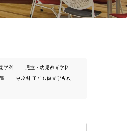
デジタルパンフレット
就職なんでも相談窓口
WEB相談会
攻）
情報公開
就職状況
進路相談会案内
地域教育実践研究センター
よくある質問
養学科
児童・幼児教育学科
程
専攻科 子ども健康学専攻