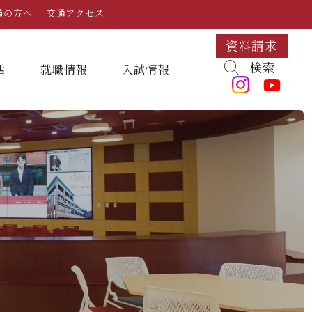
員の方へ
交通アクセス
資料請求
検索
活
就職情報
⼊試情報
キャンパスマップ・施設紹介
学納金
就職対策講座・ガイダンス
入試日程・科目
組織・教員数・学生数
寮・一人暮らし
就職に強いKYUJO
デジタルパンフレット
学歌
大学イベント
K-CIP
入学試験問題