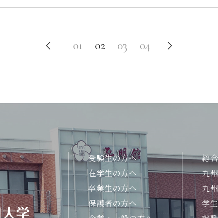
01
02
03
04
受験生の方へ
総
在学生の方へ
九
卒業生の方へ
九
保護者の方へ
学