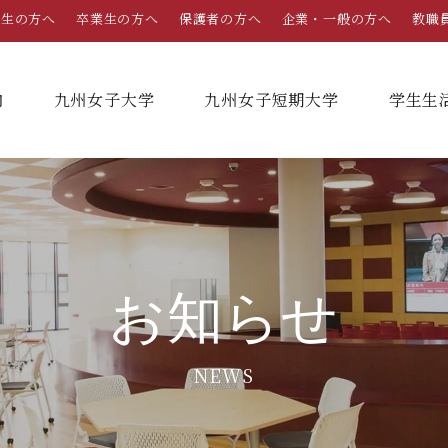
学生の方へ
卒業生の方へ
保護者の方へ
企業・一般の方へ
教職
内
九州女子大学
九州女子短期大学
学⽣⽣
総合案内
学部・学科
学部・学科
学生生活
就職情報
入試情報
学長メッセージ
九州女子大学
九州女子短期大学
キャンパスカレンダー
就職活動年間スケジュール
入学試験要項・提出書類
お知らせ
家政学部
子ども健康学科
教育理念・学則
奨学金
就職・キャリア支援
出願方法
生活デザイン学科（旧 人間生活学科）
幼稚園教諭養成課程
NEWS
栄養学科［管理栄養士課程］
養護教諭養成課程
沿革
学友会（サークル紹介）
免許・資格一覧
入学定員・選抜区分別募集定員