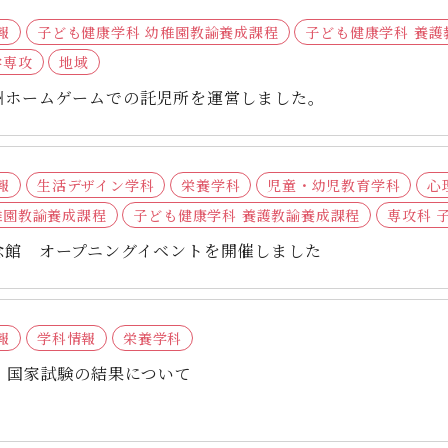
報
子ども健康学科 幼稚園教諭養成課程
子ども健康学科 養護
学専攻
地域
州ホームゲームでの託児所を運営しました。
報
生活デザイン学科
栄養学科
児童・幼児教育学科
心
稚園教諭養成課程
子ども健康学科 養護教諭養成課程
専攻科 
念館 オープニングイベントを開催しました
報
学科情報
栄養学科
 国家試験の結果について