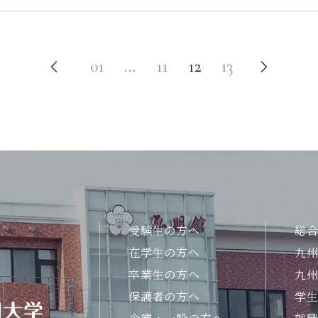
01
…
11
12
13
受験生の方へ
総
在学生の方へ
九
卒業生の方へ
九
保護者の方へ
学