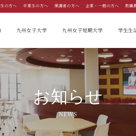
学生の方へ
卒業生の方へ
保護者の方へ
企業・一般の方へ
教職
内
九州女子大学
九州女子短期大学
学⽣⽣
総合案内
学部・学科
学部・学科
学生生活
就職情報
入試情報
学長メッセージ
九州女子大学
九州女子短期大学
キャンパスカレンダー
就職活動年間スケジュール
入学試験要項・提出書類
お知らせ
家政学部
子ども健康学科
教育理念・学則
奨学金
就職・キャリア支援
出願方法
生活デザイン学科
幼稚園教諭養成課程
NEWS
栄養学科［管理栄養士課程］
養護教諭養成課程
沿革
学友会（サークル紹介）
免許・資格一覧
入学定員・選抜区分別募集定員