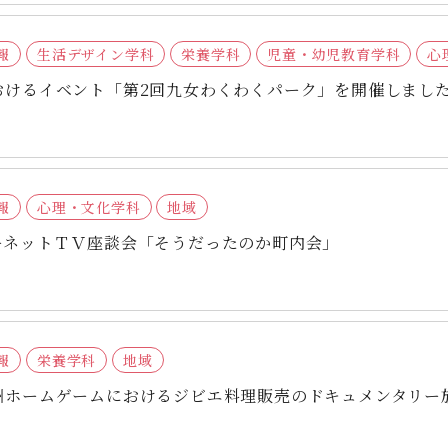
報
生活デザイン学科
栄養学科
児童・幼児教育学科
心
おけるイベント「第2回九女わくわくパーク」を開催しまし
報
心理・文化学科
地域
ーネットＴＶ座談会「そうだったのか町内会」
報
栄養学科
地域
州ホームゲームにおけるジビエ料理販売のドキュメンタリー