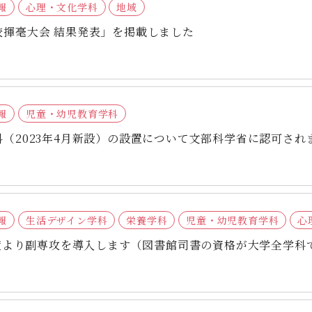
報
心理・文化学科
地域
校揮毫大会 結果発表」を掲載しました
報
児童・幼児教育学科
（2023年4月新設）の設置について文部科学省に認可され
報
生活デザイン学科
栄養学科
児童・幼児教育学科
心
年度より副専攻を導入します（図書館司書の資格が大学全学科