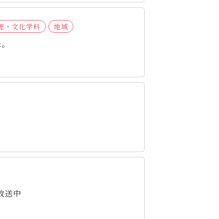
理・文化学科
地域
た。
放送中