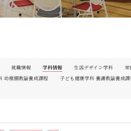
人間科学部
専攻科
採用情報
学生サポート
北九州市の企業情報・求人情報
オープンキャンパス
児童・幼児教育学科（旧 人間発達学科 人間発達学専
子ども健康学専攻
心理・文化学科（旧 人間発達学科 人間基礎学専攻）
公式SNS
対象者別
大学見学
教員検索
九州女子大学大学院
国際交流
出前授業（高校生向け）
人間科学研究科
大規模災害により被災した本入学への特別措置
人間科学専攻（修士課程）
就職情報
学科情報
生活デザイン学科
栄
教員検索
科 幼稚園教諭養成課程
子ども健康学科 養護教諭養成課