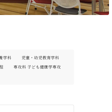
デジタルパンフレット
就職なんでも相談窓口
WEB相談会
攻）
情報公開
就職状況
進路相談会案内
地域教育実践研究センター
よくある質問
養学科
児童・幼児教育学科
程
専攻科 子ども健康学専攻