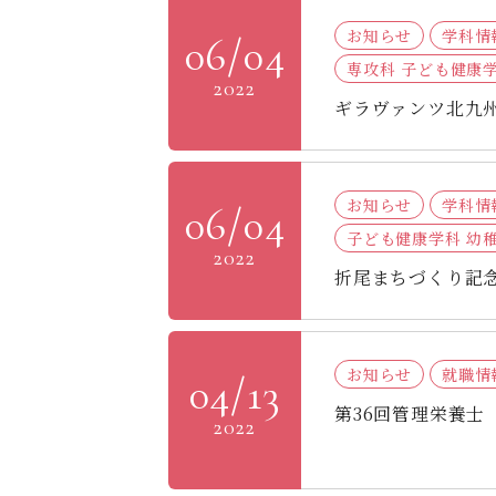
お知らせ
学科情
06/04
専攻科 子ども健康
2022
ギラヴァンツ北九
お知らせ
学科情
06/04
子ども健康学科 幼
2022
折尾まちづくり記
お知らせ
就職情
04/13
第36回管理栄養士
2022