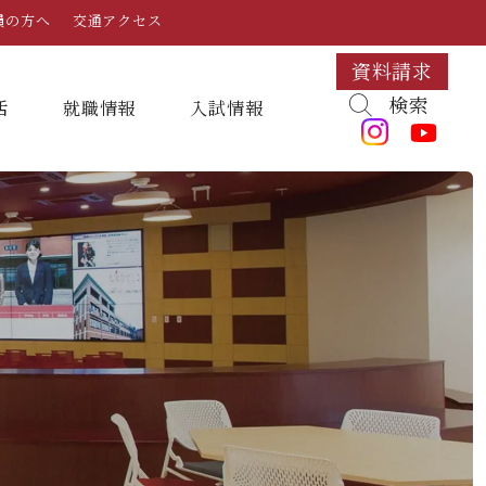
員の方へ
交通アクセス
資料請求
検索
活
就職情報
⼊試情報
キャンパスマップ・施設紹介
学納金
就職対策講座・ガイダンス
入試日程・科目
組織・教員数・学生数
寮・一人暮らし
就職に強いKYUJO
デジタルパンフレット
学歌
大学イベント
K-CIP
入学試験問題