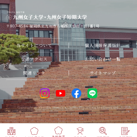
〒807-8586
福岡県北九州市八幡西区自由ケ丘1番1号
当サイトについて
個人情報保護指針
交通アクセス
お問い合わせ一覧
関連リンク
サイトマップ
Copyright © Kyushu Women's University All Rights Reserved.
九州女子