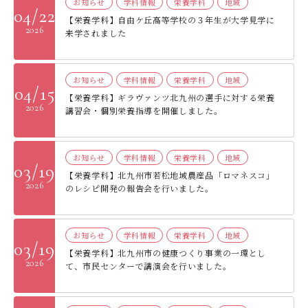
お知らせ
学科情報
栄養学科
地域
04/22
デジタルパンフレット
就職なんでも相談窓口
WEB相談会
【栄養学科】自由ケ丘高等学校の３年生が大学見学に
九州女子大学大学院
2026
来学されました
公式SNS
対象者別
大学見学
人間科学研究科
情報公開
就職状況
進路相談会案内
人間科学専攻（修士課程）
お知らせ
学科情報
栄養学科
地域
04/15
国際交流
出前授業（高校生向け）
【栄養学科】ギラヴァンツ北九州の選手に対する栄養
教員検索
2026
講習会・個別栄養指導を開催しました。
地域教育実践研究センター
よくある質問
大規模災害により被災した本入学への特別措置
お知らせ
学科情報
栄養学科
地域
03/19
【栄養学科】北九州市若松地域農産品「ロマネスコ」
2026
のレシピ開発の報告会を行いました。
お知らせ
学科情報
栄養学科
地域
03/19
【栄養学科】北九州市の健康つくり事業の一環とし
2026
て、市民センターで講演会を行いました。