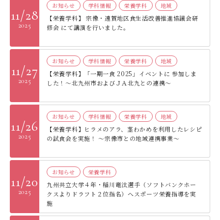
お知らせ
学科情報
栄養学科
地域
11/28
【栄養学科】 宗像・遠賀地区食生活改善推進協議会研
2025
修会 にて講演を行いました。
お知らせ
学科情報
栄養学科
地域
11/27
【栄養学科】「一期一食 2025」イベントに 参加しま
2025
した！～北九州市およびＪＡ北九との連携～
お知らせ
学科情報
栄養学科
地域
11/26
【栄養学科】ヒラメのアラ、茎わかめを利用したレシピ
2025
の試食会を実施！ ～宗像市との地域連携事業～
お知らせ
栄養学科
11/20
九州共立大学４年・稲川竜汰選手（ソフトバンクホー
2025
クスよりドラフト２位指名）へスポーツ栄養指導を実
施