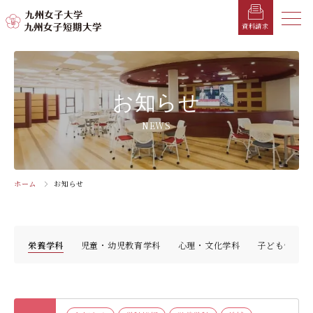
メニ
資料請求
メ
ニ
ュ
受験生の方へ
総合案内
学部・学科
学部・学科
学生生活
就職情報
入試情報
お知らせ
ー
を
在学生の方へ
学長メッセージ
九州女子大学
九州女子短期大学
キャンパスカレンダー
就職活動年間スケジュール
入学試験要項・提出書類
NEWS
閉
じ
卒業生の方へ
キャンパスマップ・施設紹介
学納金
就職対策講座・ガイダンス
入試日程・科目
家政学部
子ども健康学科
る
生活デザイン学科
幼稚園教諭養成課程
保護者の方へ
教育理念・学則
奨学金
就職・キャリア支援
出願方法
ホーム
お知らせ
交通アクセス
栄養学科［管理栄養士課程］
養護教諭養成課程
お問い合わせ
資料請求
企業・一般の方へ
組織・教員数・学生数
寮・一人暮らし
就職に強いKYUJO
デジタルパンフレット
施設・設備360°ストリートビュー
人間科学部
専攻科
教職員の方へ
沿革
学友会（サークル紹介）
免許・資格一覧
入学定員・選抜区分別募集定員
学科
栄養学科
児童・幼児教育学科
心理・文化学科
子ども健康学
児童・幼児教育学科（旧 人間発達学科 人間発達
子ども健康学専攻
学専攻）
教員検索
学歌
大学イベント
K-CIP
入学試験問題
教員検索
心理・文化学科（旧 人間発達学科 人間基礎学専
お知らせ
採用情報
学生サポート
北九州市の企業情報・求人情報
オープンキャンパス
攻）