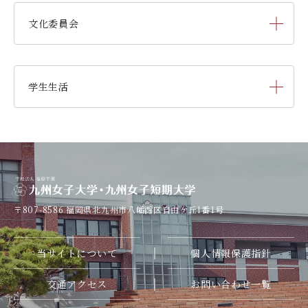
大学祭実行委員会
剣道部
文化委員会
弓道部
吹奏楽部
学生生活
バレーボール部
書道部
キャンパスカレンダー
バスケットボール部
演劇部
学納金
バドミントン部
表千家茶道部
〒807-8586
福岡県北九州市八幡西区自由ケ丘1番1号
奨学金
アダプテッド・スポーツ研究部
裏千家茶道部
当サイトについて
個人情報保護指針
寮・一人暮らし
陸上競技部
華道部
交通アクセス
お問い合わせ一覧
学友会（サークル紹介）