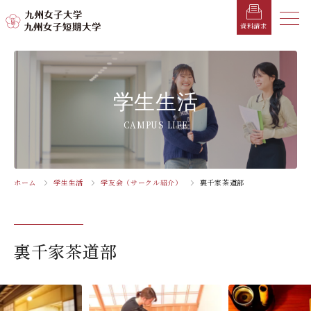
メニ
資料請求
メ
ニ
ュ
受験生の方へ
総合案内
学部・学科
学部・学科
学生生活
就職情報
入試情報
学生生活
ー
を
在学生の方へ
学長メッセージ
九州女子大学
九州女子短期大学
キャンパスカレンダー
就職活動年間スケジュール
入学試験要項・提出書類
CAMPUS LIFE
閉
じ
卒業生の方へ
キャンパスマップ・施設紹介
学納金
就職対策講座・ガイダンス
入試日程・科目
家政学部
子ども健康学科
る
生活デザイン学科
幼稚園教諭養成課程
保護者の方へ
教育理念・学則
奨学金
就職・キャリア支援
出願方法
ホーム
学生生活
学友会（サークル紹介）
裏千家茶道部
交通アクセス
栄養学科［管理栄養士課程］
養護教諭養成課程
お問い合わせ
資料請求
企業・一般の方へ
組織・教員数・学生数
寮・一人暮らし
就職に強いKYUJO
デジタルパンフレット
施設・設備360°ストリートビュー
人間科学部
専攻科
教職員の方へ
沿革
学友会（サークル紹介）
免許・資格一覧
入学定員・選抜区分別募集定員
裏千家茶道部
児童・幼児教育学科（旧 人間発達学科 人間発達
子ども健康学専攻
学専攻）
教員検索
学歌
大学イベント
K-CIP
入学試験問題
教員検索
心理・文化学科（旧 人間発達学科 人間基礎学専
お知らせ
採用情報
学生サポート
北九州市の企業情報・求人情報
オープンキャンパス
攻）