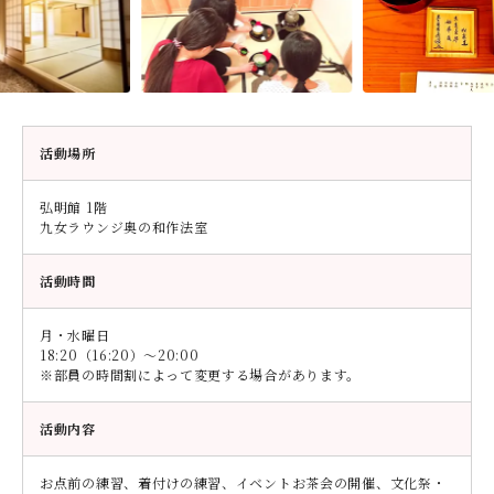
デジタルパンフレット
就職なんでも相談窓口
WEB相談会
九州女子大学大学院
公式SNS
対象者別
大学見学
人間科学研究科
情報公開
就職状況
進路相談会案内
人間科学専攻（修士課程）
活動場所
国際交流
出前授業（高校生向け）
教員検索
地域教育実践研究センター
よくある質問
弘明館 1階
九女ラウンジ奥の和作法室
大規模災害により被災した本入学への特別措置
活動時間
月・水曜日
18:20（16:20）～20:00
※部員の時間割によって変更する場合があります。
活動内容
お点前の練習、着付けの練習、イベントお茶会の開催、文化祭・