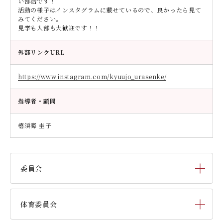
い部活です！
活動の様子はインスタグラムに載せているので、良かったら見て
みてください。
見学も入部も大歓迎です！！
外部リンクURL
https://www.instagram.com/kyuujo_urasenke/
指導者・顧問
橲須海 圭子
委員会
総務委員会
体育委員会