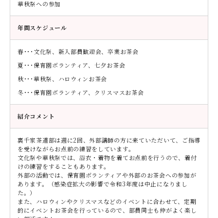
華秋祭への参加
年間スケジュール
春･･･文化祭、新入部員歓迎会、卒業お茶会
夏･･･保育園ボランティア、七夕お茶会
秋･･･華秋祭、ハロウィンお茶会
冬･･･保育園ボランティア、クリスマスお茶会
紹介コメント
裏千家茶道部は週に2回、外部講師の方に来ていただいて、ご指導
を受けながらお点前の練習をしています。
文化祭や華秋祭では、浴衣・着物を着てお点前を行うので、着付
けの練習をすることもあります。
外部の活動では、保育園ボランティアや外部のお茶会への参加が
あります。（感染症拡大の影響で令和3年度は中止になりまし
た。）
また、ハロウィンやクリスマスなどのイベントに合わせて、定期
的にイベントお茶会を行っているので、部員同士も仲がよく楽し