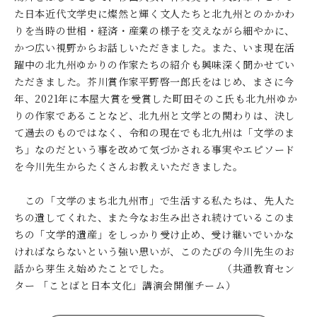
た日本近代文学史に燦然と輝く文人たちと北九州とのかかわ
りを当時の世相・経済・産業の様子を交えながら細やかに、
かつ広い視野からお話しいただきました。また、いま現在活
躍中の北九州ゆかりの作家たちの紹介も興味深く聞かせてい
ただきました。芥川賞作家平野啓一郎氏をはじめ、まさに今
年、2021年に本屋大賞を受賞した町田そのこ氏も北九州ゆか
りの作家であることなど、北九州と文学との関わりは、決し
て過去のものではなく、令和の現在でも北九州は「文学のま
ち」なのだという事を改めて気づかされる事実やエピソード
を今川先生からたくさんお教えいただきました。
この「文学のまち北九州市」で生活する私たちは、先人た
ちの遺してくれた、また今なお生み出され続けているこのま
ちの「文学的遺産」をしっかり受け止め、受け継いでいかな
ければならないという強い思いが、このたびの今川先生のお
話から芽生え始めたことでした。 （共通教育セン
ター 「ことばと日本文化」講演会開催チーム）