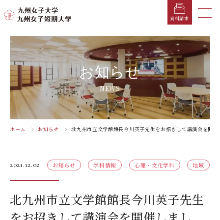
メニ
資料請求
メ
ニ
ュ
受験生の方へ
総合案内
学部・学科
学部・学科
学生生活
就職情報
入試情報
お知らせ
ー
を
在学生の方へ
学長メッセージ
九州女子大学
九州女子短期大学
キャンパスカレンダー
就職活動年間スケジュール
入学試験要項・提出書類
NEWS
閉
じ
卒業生の方へ
キャンパスマップ・施設紹介
学納金
就職対策講座・ガイダンス
入試日程・科目
家政学部
子ども健康学科
る
生活デザイン学科
幼稚園教諭養成課程
保護者の方へ
教育理念・学則
奨学金
就職・キャリア支援
出願方法
ホーム
お知らせ
北九州市立文学館館長今川英子先生をお招きして講演会を開催
交通アクセス
栄養学科［管理栄養士課程］
養護教諭養成課程
お問い合わせ
資料請求
企業・一般の方へ
組織・教員数・学生数
寮・一人暮らし
就職に強いKYUJO
デジタルパンフレット
施設・設備360°ストリートビュー
人間科学部
専攻科
2021.12.02
お知らせ
学科情報
心理・文化学科
地域
教職員の方へ
沿革
学友会（サークル紹介）
免許・資格一覧
入学定員・選抜区分別募集定員
児童・幼児教育学科（旧 人間発達学科 人間発達
子ども健康学専攻
学専攻）
教員検索
学歌
大学イベント
K-CIP
入学試験問題
北九州市立文学館館長今川英子先生
教員検索
心理・文化学科（旧 人間発達学科 人間基礎学専
お知らせ
採用情報
学生サポート
北九州市の企業情報・求人情報
オープンキャンパス
をお招きして講演会を開催しまし
攻）