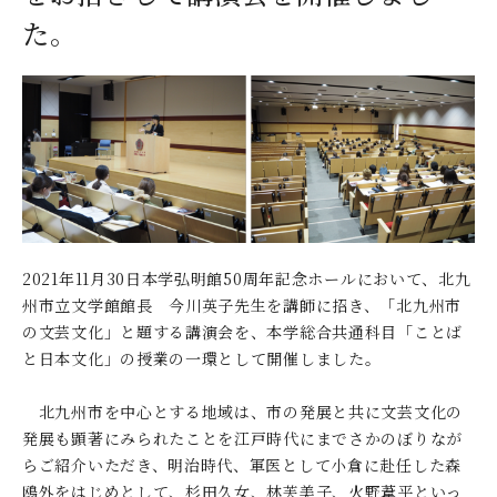
デジタルパンフレット
就職なんでも相談窓口
WEB相談会
た。
九州女子大学大学院
公式SNS
対象者別
大学見学
人間科学研究科
情報公開
就職状況
進路相談会案内
人間科学専攻（修士課程）
国際交流
出前授業（高校生向け）
教員検索
地域教育実践研究センター
よくある質問
大規模災害により被災した本入学への特別措置
2021年11月30日本学弘明館50周年記念ホールにおいて、北九
州市立文学館館長 今川英子先生を講師に招き、「北九州市
の文芸文化」と題する講演会を、本学総合共通科目「ことば
と日本文化」の授業の一環として開催しました。
北九州市を中心とする地域は、市の発展と共に文芸文化の
発展も顕著にみられたことを江戸時代にまでさかのぼりなが
らご紹介いただき、明治時代、軍医として小倉に赴任した森
鴎外をはじめとして、杉田久女、林芙美子、火野葦平といっ