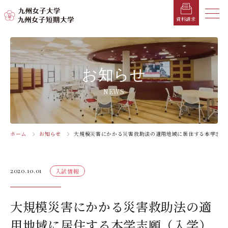
メニ
資料請求
メ
ニ
ュ
受験生の方へ
総合案内
学部・学科
学部・学科
学生生活
就職情報
入試情報
お知らせ
ー
を
在学生の方へ
学長メッセージ
九州女子大学
九州女子短期大学
キャンパスカレンダー
就職活動年間スケジュール
入学試験要項・提出書類
NEWS
閉
じ
卒業生の方へ
キャンパスマップ・施設紹介
学納金
就職対策講座・ガイダンス
入試日程・科目
家政学部
子ども健康学科
る
生活デザイン学科
幼稚園教諭養成課程
保護者の方へ
教育理念・学則
奨学金
就職・キャリア支援
出願方法
ホーム
お知らせ
大規模災害にかかる災害救助法の適用地域に居住する本学志願
交通アクセス
栄養学科［管理栄養士課程］
養護教諭養成課程
お問い合わせ
資料請求
企業・一般の方へ
組織・教員数・学生数
寮・一人暮らし
就職に強いKYUJO
デジタルパンフレット
施設・設備360°ストリートビュー
人間科学部
専攻科
2020.10.01
⼊試情報
教職員の方へ
沿革
学友会（サークル紹介）
免許・資格一覧
入学定員・選抜区分別募集定員
児童・幼児教育学科（旧 人間発達学科 人間発達
子ども健康学専攻
学専攻）
教員検索
学歌
大学イベント
K-CIP
入学試験問題
大規模災害にかかる災害救助法の適
教員検索
心理・文化学科（旧 人間発達学科 人間基礎学専
お知らせ
採用情報
学生サポート
北九州市の企業情報・求人情報
オープンキャンパス
用地域に居住する本学志願（入学）
攻）