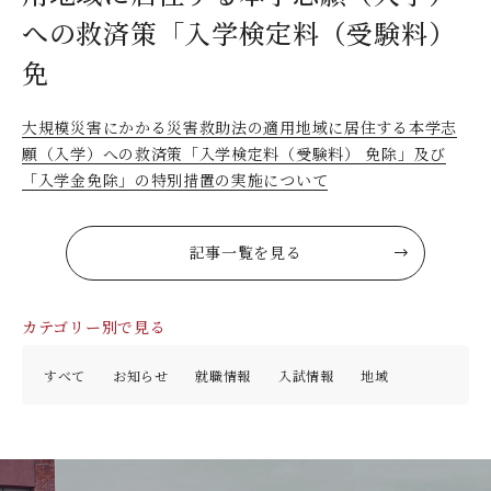
デジタルパンフレット
就職なんでも相談窓口
WEB相談会
への救済策「入学検定料（受験料）
九州女子大学大学院
免
公式SNS
対象者別
大学見学
人間科学研究科
情報公開
就職状況
進路相談会案内
人間科学専攻（修士課程）
大規模災害にかかる災害救助法の適用地域に居住する本学志
願（入学）への救済策「入学検定料（受験料） 免除」及び
国際交流
出前授業（高校生向け）
教員検索
「入学金免除」の特別措置の実施について
地域教育実践研究センター
よくある質問
大規模災害により被災した本入学への特別措置
記事一覧を見る
カテゴリー別で見る
すべて
お知らせ
就職情報
入試情報
地域