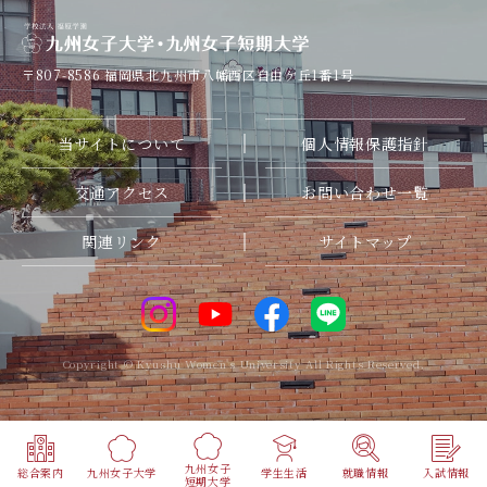
〒807-8586
福岡県北九州市八幡西区自由ケ丘1番1号
当サイトについて
個人情報保護指針
交通アクセス
お問い合わせ一覧
関連リンク
サイトマップ
Copyright © Kyushu Women's University All Rights Reserved.
九州女子
総合案内
九州女子大学
学⽣⽣活
就職情報
⼊試情報
短期大学