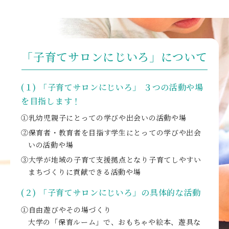
デジタルパンフレット
就職なんでも相談窓口
WEB相談会
九州女子大学大学院
公式SNS
対象者別
大学見学
人間科学研究科
情報公開
就職状況
進路相談会案内
「子育てサロンにじいろ」について
人間科学専攻（修士課程）
国際交流
出前授業（高校生向け）
教員検索
(１) 「子育てサロンにじいろ」 ３つの活動や場
地域教育実践研究センター
よくある質問
を目指します！
大規模災害により被災した本入学への特別措置
①乳幼児親子にとっての学びや出会いの活動や場
②保育者・教育者を目指す学生にとっての学びや出会
いの活動や場
③大学が地域の子育て支援拠点となり子育てしやすい
まちづくりに貢献できる活動や場
(２) 「子育てサロンにじいろ」の具体的な活動
①自由遊びやその場づくり
大学の「保育ルーム」で、おもちゃや絵本、遊具な