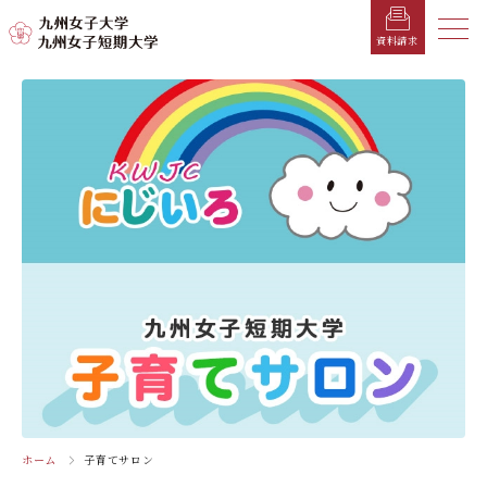
メニ
資料請求
メ
ニ
ュ
受験生の方へ
総合案内
学部・学科
学部・学科
学生生活
就職情報
入試情報
ー
を
在学生の方へ
学長メッセージ
九州女子大学
九州女子短期大学
キャンパスカレンダー
就職活動年間スケジュール
入学試験要項・提出書類
閉
じ
卒業生の方へ
キャンパスマップ・施設紹介
学納金
就職対策講座・ガイダンス
入試日程・科目
家政学部
子ども健康学科
る
生活デザイン学科
幼稚園教諭養成課程
保護者の方へ
教育理念・学則
奨学金
就職・キャリア支援
出願方法
交通アクセス
栄養学科［管理栄養士課程］
養護教諭養成課程
お問い合わせ
資料請求
企業・一般の方へ
組織・教員数・学生数
寮・一人暮らし
就職に強いKYUJO
デジタルパンフレット
施設・設備360°ストリートビュー
人間科学部
専攻科
教職員の方へ
沿革
学友会（サークル紹介）
免許・資格一覧
入学定員・選抜区分別募集定員
児童・幼児教育学科（旧 人間発達学科 人間発達
子ども健康学専攻
学専攻）
教員検索
学歌
大学イベント
K-CIP
入学試験問題
教員検索
心理・文化学科（旧 人間発達学科 人間基礎学専
ホーム
子育てサロン
お知らせ
採用情報
学生サポート
北九州市の企業情報・求人情報
オープンキャンパス
攻）