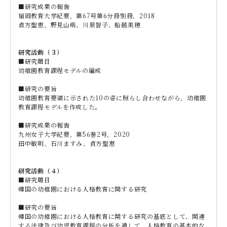
■研究成果の報告
福岡教育大学紀要，第67号第6分冊別冊，2018
貞方聖恵、野見山萌、川里智子、船越美穂
研究活動（３）
■研究題目
幼稚園教育課程モデルの編成
■研究の要旨
幼稚園教育要領に示された10の姿に照らし合わせながら、幼稚園
教育課程モデルを作成した。
■研究成果の報告
九州女子大学紀要，第56巻2号，2020
田中敏明、石川ますみ、貞方聖恵
研究活動（４）
■研究題目
韓国の幼稚園における人格教育に関する研究
■研究の要旨
韓国の幼稚園における人格教育に関する研究の基底として、関連
する法律及び幼児教育課程の分析を通して、人格教育の基本的な