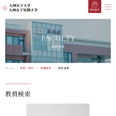
メニ
資料請求
メ
ニ
ュ
受験生の方へ
総合案内
学部・学科
学部・学科
学生生活
就職情報
入試情報
FACULTY
ー
を
在学生の方へ
学長メッセージ
九州女子大学
九州女子短期大学
キャンパスカレンダー
就職活動年間スケジュール
入学試験要項・提出書類
教員検索
閉
じ
卒業生の方へ
キャンパスマップ・施設紹介
学納金
就職対策講座・ガイダンス
入試日程・科目
家政学部
子ども健康学科
る
生活デザイン学科
幼稚園教諭養成課程
保護者の方へ
教育理念・学則
奨学金
就職・キャリア支援
出願方法
ホーム
学部・学科
教員検索
検索結果
交通アクセス
栄養学科［管理栄養士課程］
養護教諭養成課程
お問い合わせ
資料請求
企業・一般の方へ
組織・教員数・学生数
寮・一人暮らし
就職に強いKYUJO
デジタルパンフレット
施設・設備360°ストリートビュー
人間科学部
専攻科
教職員の方へ
沿革
学友会（サークル紹介）
免許・資格一覧
入学定員・選抜区分別募集定員
教員検索
児童・幼児教育学科（旧 人間発達学科 人間発達
子ども健康学専攻
学専攻）
教員検索
学歌
大学イベント
K-CIP
入学試験問題
教員検索
心理・文化学科（旧 人間発達学科 人間基礎学専
お知らせ
採用情報
学生サポート
北九州市の企業情報・求人情報
オープンキャンパス
攻）