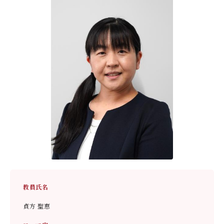
デジタルパンフレット
就職なんでも相談窓口
WEB相談会
九州女子大学大学院
公式SNS
対象者別
大学見学
人間科学研究科
情報公開
就職状況
進路相談会案内
人間科学専攻（修士課程）
国際交流
出前授業（高校生向け）
教員検索
地域教育実践研究センター
よくある質問
大規模災害により被災した本入学への特別措置
教員氏名
貞方 聖恵