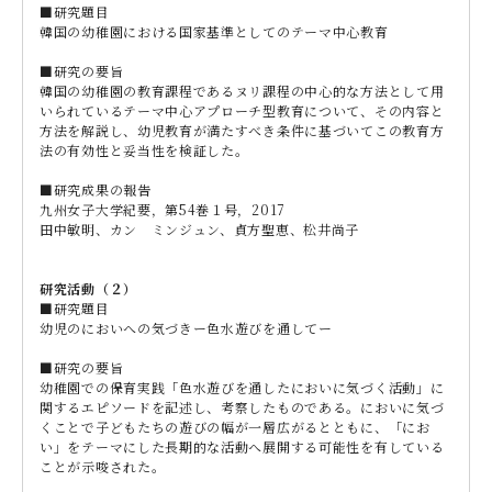
■研究題目
韓国の幼稚園における国家基準としてのテーマ中心教育
■研究の要旨
韓国の幼稚園の教育課程であるヌリ課程の中心的な方法として用
いられているテーマ中心アプローチ型教育について、その内容と
方法を解説し、幼児教育が満たすべき条件に基づいてこの教育方
法の有効性と妥当性を検証した。
■研究成果の報告
九州女子大学紀要，第54巻１号，2017
田中敏明、カン ミンジュン、貞方聖恵、松井尚子
研究活動（２）
■研究題目
幼児のにおいへの気づきー色水遊びを通してー
■研究の要旨
幼稚園での保育実践「色水遊びを通したにおいに気づく活動」に
関するエピソードを記述し、考察したものである。においに気づ
くことで子どもたちの遊びの幅が一層広がるとともに、「にお
い」をテーマにした長期的な活動へ展開する可能性を有している
ことが示唆された。